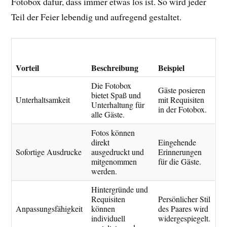
Fotobox dafür, dass immer etwas los ist. So wird jeder
Teil der Feier lebendig und aufregend gestaltet.
Vorteil
Beschreibung
Beispiel
Die Fotobox
Gäste posieren
bietet Spaß und
Unterhaltsamkeit
mit Requisiten
Unterhaltung für
in der Fotobox.
alle Gäste.
Fotos können
direkt
Eingehende
Sofortige Ausdrucke
ausgedruckt und
Erinnerungen
mitgenommen
für die Gäste.
werden.
Hintergründe und
Requisiten
Persönlicher Stil
Anpassungsfähigkeit
können
des Paares wird
individuell
widergespiegelt.