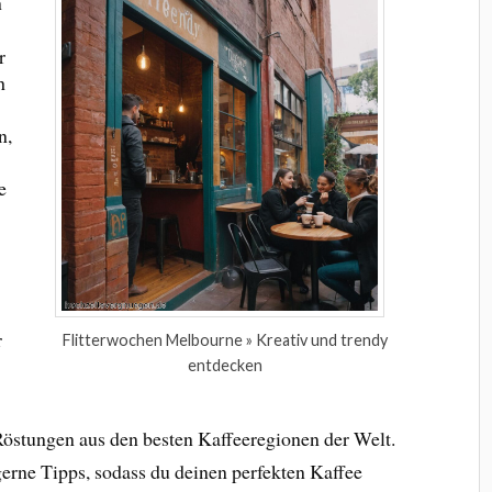
n
r
h
m
n,
e
r
Flitterwochen Melbourne » Kreativ und trendy
entdecken
Röstungen aus den besten Kaffeeregionen der Welt.
gerne Tipps, sodass du deinen perfekten Kaffee